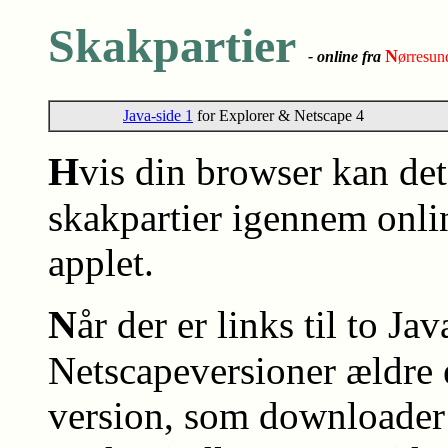
Skakpartier
N
- online fra
ørresun
Java-side 1
for Explorer & Netscape 4
H
vis din browser kan det
skakpartier igennem onl
applet.
N
år der er links til to Ja
Netscapeversioner ældre
version, som downloader 