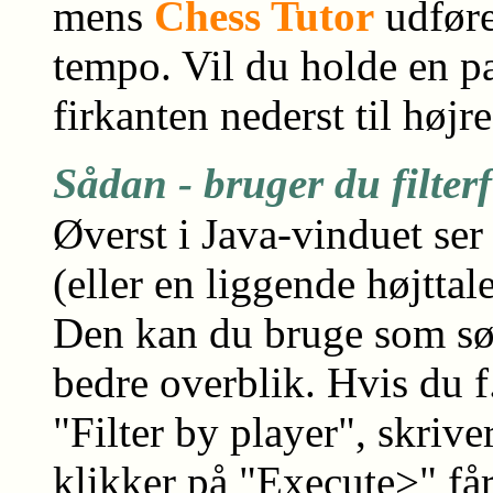
mens
Chess Tutor
udføre
tempo. Vil du holde en pa
firkanten nederst til højr
S
ådan - bruger du filter
Øverst i Java-vinduet ser
(eller en liggende højttale
Den kan du bruge som søge
bedre overblik. Hvis du f
"Filter by player", skriv
klikker på "Execute>" få