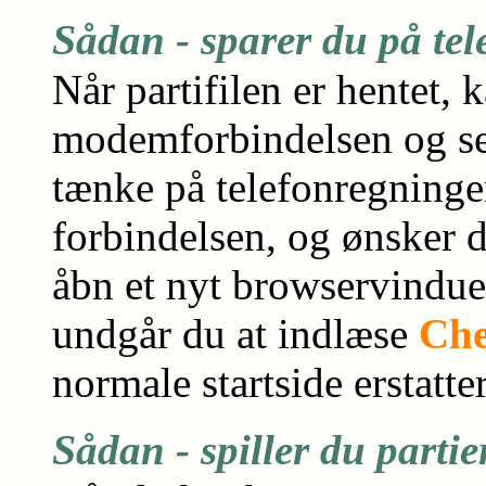
S
ådan - sparer du på te
Når partifilen er hentet, 
modemforbindelsen og se 
tænke på telefonregninge
forbindelsen, og ønsker du
åbn et nyt browservindu
undgår du at indlæse
Che
normale startside erstatte
S
ådan - spiller du parti