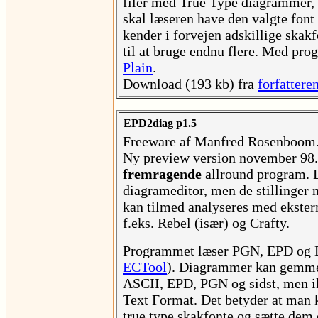
filer med True Type diagrammer, 
skal læseren have den valgte font
kender i forvejen adskillige skak
til at bruge endnu flere. Med pr
Plain
.
Download (193 kb) fra
forfatter
EPD2diag p1.5
Freeware af Manfred Rosenboom
Ny preview version november 98.
fremragende
allround program. D
diagrameditor, men de stillinger 
kan tilmed analyseres med ekst
f.eks. Rebel (især) og Crafty.
Programmet læser PGN, EPD og
ECTool
). Diagrammer kan gemm
ASCII, EPD, PGN og sidst, men i
Text Format. Det betyder at man
true type skakfonte og sætte dem d