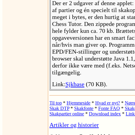
Der er 2 udgaver af denne applet:
af partier og én specielt til skak
meget i bytes, er den hurtig at s
Chess Tutor. Den zippede progra
hele fylder kun ca. 70 kb. Brættet
opgaveversionen har en smart faci
når/hvis man giver op. Programm
EPD/FEN-stillinger og understøtt
browser skal understøtte Java 1.1
derfor ikke være med (f.eks. Nets
tilgængelig.
Link:
Sjkbase
(70 KB).
Til top
*
Hjemmeside
*
Hvad er nyt?
*
Nørr
Skak DTP
*
Skakfonte
*
Fonte FAQ
*
Skak
Skakpartier online
*
Download index
*
Link
Artikler og historier