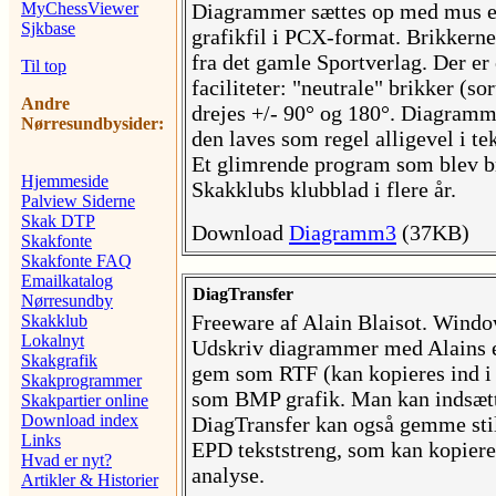
MyChessViewer
Diagrammer sættes op med mus e
Sjkbase
grafikfil i PCX-format. Brikkerne
fra det gamle Sportverlag. Der e
Til top
faciliteter: "neutrale" brikker (so
Andre
drejes +/- 90° og 180°. Diagram
Nørresundbysider:
den laves som regel alligevel i te
Et glimrende program som blev b
Hjemmeside
Skakklubs klubblad i flere år.
Palview Siderne
Skak DTP
Download
Diagramm3
(37KB)
Skakfonte
Skakfonte FAQ
Emailkatalog
DiagTransfer
Nørresundby
Freeware af Alain Blaisot. Win
Skakklub
Lokalnyt
Udskriv diagrammer med Alains eg
Skakgrafik
gem som RTF (kan kopieres ind i d
Skakprogrammer
som BMP grafik. Man kan indsætte 
Skakpartier online
Download index
DiagTransfer kan også gemme sti
Links
EPD tekststreng, som kan kopieres
Hvad er nyt?
analyse.
Artikler & Historier