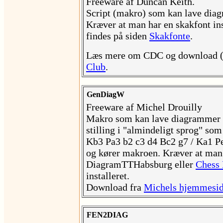
Freeware af Duncan Keith.
Script (makro) som kan lave dia
Kræver at man har en skakfont ins
findes på siden
Skakfonte
.
Læs mere om CDC og download (
Club
.
GenDiagW
Freeware af Michel Drouilly
Makro som kan lave diagrammer i
stilling i "almindeligt sprog" som 
Kb3 Pa3 b2 c3 d4 Bc2 g7 / Ka1 P
og kører makroen. Kræver at man
DiagramTTHabsburg eller
Chess
installeret.
Download fra
Michels hjemmesi
FEN2DIAG