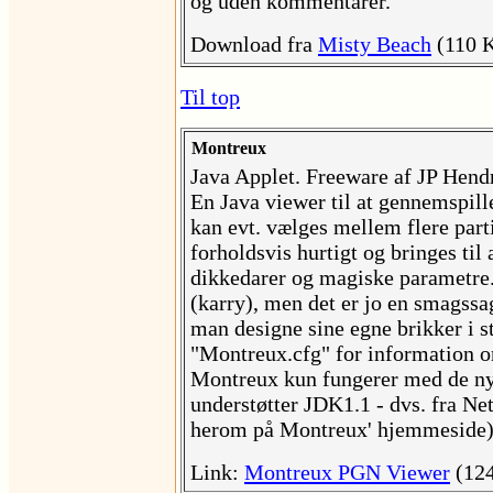
og uden kommentarer.
Download fra
Misty Beach
(110 
Til top
Montreux
Java Applet. Freeware af JP Hend
En Java viewer til at gennemspille
kan evt. vælges mellem flere part
forholdsvis hurtigt og bringes ti
dikkedarer og magiske parametre. 
(karry), men det er jo en smagssa
man designe sine egne brikker i st
"Montreux.cfg" for information o
Montreux kun fungerer med de ny
understøtter JDK1.1 - dvs. fra Ne
herom på Montreux' hjemmeside)
Link:
Montreux PGN Viewer
(124