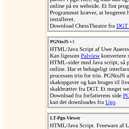
online på en webside. Et fint prog
Programmet kræver, at brugeren 
installeret.
Download ChessTheatre fra
DGT 
PGNtoJS
v3
HTML/Java Script af Uwe Auersw
Kan ligesom
Palview
konvertere s
HTML-sider med Java script, så p
online. Har et behageligt interfa
processen trin for trin. PGNtoJS u
skakopgaver og kan bruges til li
skakbrætter fra DGT. Et meget w
Download fra forfatterens side
PG
kan det downloades fra
Ugo
.
LT-Pgn-Viewer
HTML/Java Script. Freeware af L