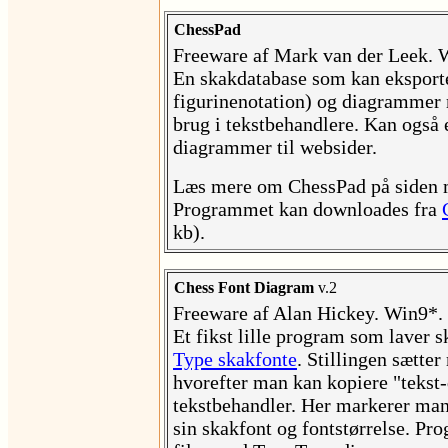
ChessPad
Freeware af Mark van der Leek. 
En skakdatabase som kan eksporter
figurinenotation) og diagramme
brug i tekstbehandlere. Kan ogs
diagrammer til websider.
Læs mere om ChessPad på siden
Programmet kan downloades fra
kb).
Chess Font Diagram
v.2
Freeware af Alan Hickey. Win9*.
Et fikst lille program som lave
Type skakfonte
. Stillingen sætt
hvorefter man kan kopiere "tekst
tekstbehandler. Her markerer ma
sin skakfont og fontstørrelse. Pr