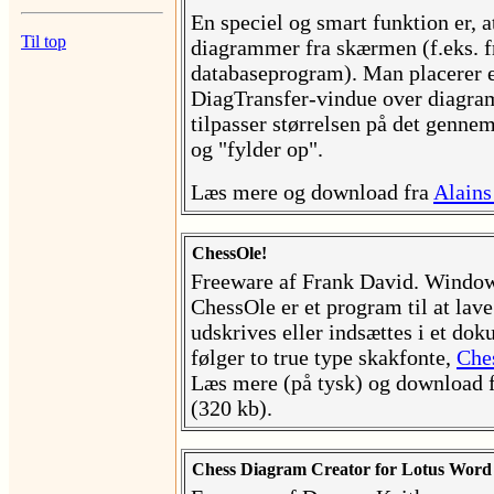
En speciel og smart funktion er, 
Til top
diagrammer fra skærmen (f.eks. fr
databaseprogram). Man placerer e
DiagTransfer-vindue over diagra
tilpasser størrelsen på det gennem
og "fylder op".
Læs mere og download fra
Alain
ChessOle!
Freeware af Frank David. Windo
ChessOle er et program til at la
udskrives eller indsættes i et d
følger to true type skakfonte,
Che
Læs mere (på tysk) og download 
(320 kb).
Chess Diagram Creator for Lotus Word