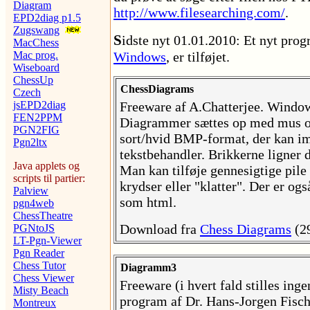
Diagram
http://www.filesearching.com/
.
EPD2diag p1.5
Zugswang
S
idste nyt 01.01.2010: Et nyt pro
MacChess
Mac prog.
Windows
, er tilføjet.
Wiseboard
ChessUp
ChessDiagrams
Czech
jsEPD2diag
Freeware af A.Chatterjee. Windo
FEN2PPM
Diagrammer sættes op med mus o
PGN2FIG
sort/hvid BMP-format, der kan im
Pgn2ltx
tekstbehandler. Brikkerne ligner 
Java applets og
Man kan tilføje gennesigtige pile
scripts til partier:
krydser eller "klatter". Der er o
Palview
som html.
pgn4web
ChessTheatre
Download fra
Chess Diagrams
(29
PGNtoJS
LT-Pgn-Viewer
Pgn Reader
Chess Tutor
Diagramm3
Chess Viewer
Freeware (i hvert fald stilles ing
Misty Beach
program af Dr. Hans-Jorgen Fisch
Montreux