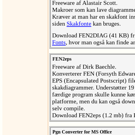
Freeware af Alastair Scott.
Makroer som kan lave diagrammer 
Kræver at man har en skakfont inst
siden
Skakfonte
kan bruges.
Download FEN2DIAG (41 KB) f
Fonts
, hvor man også kan finde a
FEN2eps
Freeware af Dirk Baechle.
Konverterer FEN (Forsyth Edwards
EPS (Encapsulated Postscript) fil
skakdiagrammer. Understøtter 19 
færdige program skulle kunne kø
platforme, men du kan også down
selv compile.
Download FEN2eps (1.2 mb) fra 
Pgn Converter for MS Office