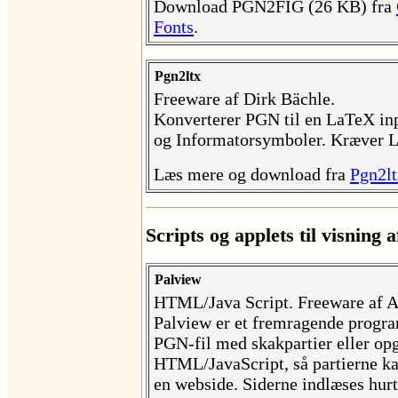
Download PGN2FIG (26 KB) fra
Fonts
.
Pgn2ltx
Freeware af Dirk Bächle.
Konverterer PGN til en LaTeX inp
og Informatorsymboler. Kræver L
Læs mere og download fra
Pgn2l
Scripts og applets til visning
Palview
HTML/Java Script. Freeware af 
Palview er et fremragende progr
PGN-fil med skakpartier eller op
HTML/JavaScript, så partierne ka
en webside. Siderne indlæses hur