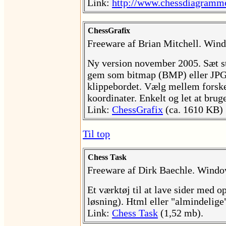
Link:
http://www.chessdiagramm
ChessGrafix
Freeware af Brian Mitchell. Win
Ny version november 2005. Sæt s
gem som bitmap (BMP) eller JPG -
klippebordet. Vælg mellem forske
koordinater. Enkelt og let at brug
Link:
ChessGrafix
(ca. 1610 KB)
Til top
Chess Task
Freeware af Dirk Baechle. Windo
Et værktøj til at lave sider med 
løsning). Html eller "almindelige" 
Link:
Chess Task
(1,52 mb).