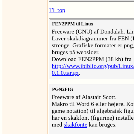
Til top
FEN2PPM til Linux
Freeware (GNU) af Dondalah. Lin
Laver skakdiagrammer fra FEN (
strenge. Grafiske formater er png,
bruges på websider.
Download FEN2PPM (38 kb) fra
http://www.ibiblio.org/pub/Linu
0.1.0.tar.gz
.
PGN2FIG
Freeware af Alastair Scott.
Makro til Word 6 eller højere. K
game notation) til algebraisk fig
har en skakfont (figurine) installe
med
skakfonte
kan bruges.