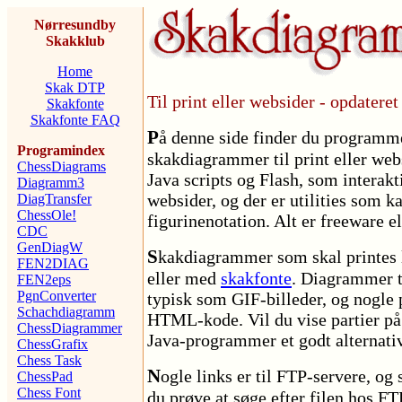
Nørresundby
Skakklub
Home
Skak DTP
Til print eller websider - opdatere
Skakfonte
Skakfonte FAQ
P
å denne side finder du programm
Programindex
skakdiagrammer til print eller webs
ChessDiagrams
Java scripts og Flash, som interakt
Diagramm3
websider, og der er utilities som k
DiagTransfer
ChessOle!
figurinenotation. Alt er freeware e
CDC
GenDiagW
S
kakdiagrammer som skal printes l
FEN2DIAG
eller med
skakfonte
. Diagrammer t
FEN2eps
PgnConverter
typisk som GIF-billeder, og nogle
Schachdiagramm
HTML-kode. Vil du vise partier på 
ChessDiagrammer
Java-programmer et godt alternativ
ChessGrafix
Chess Task
N
ogle links er til FTP-servere, og
ChessPad
Chess Font
du prøve at søge efter filen hos FT