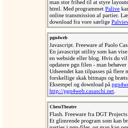
man stor frihed til at styre layout
html. Med programmet
Palive
kan
online transmission af partier. L
download fra vore særlige
Palvie
pgn4web
Javascript. Freeware af Paolo Cas
En javascript utility som kan vise
en webside eller blog. Hvis du vi
opdatere pgn filen - man behøver 
Udseendet kan tilpasses på flere 
forskellige skak bitmaps og brætst
Eksempel og download på
pgn4w
http://pgn4web.casaschi.net
.
ChessTheatre
Flash. Freeware fra DGT Projects
Et glimrende program som kan bru
partier i pgn-filer, og man kan ogs