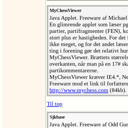
MyChessViewer
Java Applet. Freeware af Michael
En glimrende applet som læser pgn
partier, partifragmenter (FEN), k
stort plus er hastigheden. For de
ikke meget, og for det andet læser
ting i forening gør det relativt hu
MyChessViewer. Brættets størrels
overkanten, når man på en 17# skæ
partikommentarerne.
MyChessViewer kræver IE4.*, Nets
Freeware mod et link til forfatter
http://www.mychess.com
(84kb).
Til top
Sjkbase
Java Applet. Freeware af Odd Gu