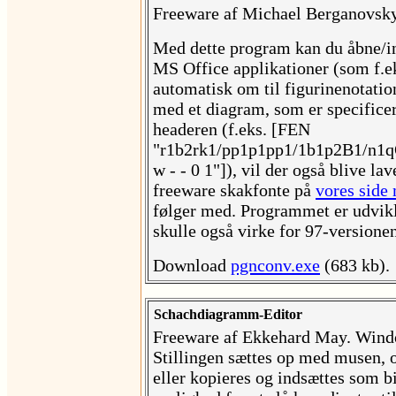
Freeware af Michael Berganovsky
Med dette program kan du åbne/ind
MS Office applikationer (som f.e
automatisk om til figurinenotation,
med et diagram, som er specifice
headeren (f.eks. [FEN
"r1b2rk1/pp1p1pp1/1b1p2B1/n1
w - - 0 1"]), vil der også blive la
freeware skakfonte på
vores side
følger med. Programmet er udvikl
skulle også virke for 97-versionen
Download
pgnconv.exe
(683 kb).
Schachdiagramm-Editor
Freeware af Ekkehard May. Wind
Stillingen sættes op med musen
eller kopieres og indsættes som bi